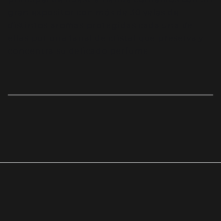
gran expositor con más de 30 velas de
distintos aromas protegidas cada una de
ellas por una fanal de cristal que preserva y
concentra su delicado perfume.