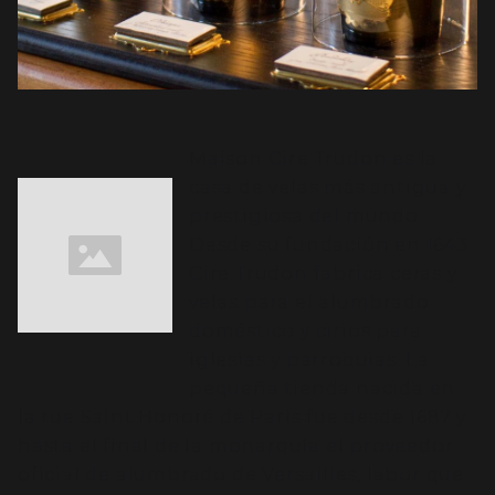
Maison Cire Trudon es la
casa de velas más antigua y
prestigiosa del mundo.
Desde su fundación en 1643
Cire Trudon fabrica ceras y
velas para el alumbrado
doméstico y cirios para
iglesias y parroquias. La
pequeña tienda nacida en
la rue Saint Honoré de Paris fue desde 1687 y
hasta el final de la monarquía el proveedor
oficial de alumbrado de Versailles, labor que