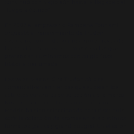
continuó con Napoleón hasta la llegada del
“fuego eléctrico”.
En 2007 el empresario Ramdane Touhami
orquestó el renacimiento de Trudon.
Capitalizando todo su prestigio a través de
la creación de nuevas gamas de velas que
pretenden iluminarnos con su gloriosa
historia perfumada.
Las velas Maison Cire Trudon sólo se
comercializan en tiendas que superan los
estrictos controles de selección de la marca.
Nuestra floristería Fransen et Lafite de
Madrid ha sido seleccionada para distribuir
toda la colección de aromas en sus distintos
formatos (petite y grand bougie). En el salón
principal de nuestra tienda contamos con un